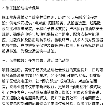
2. 施工建设与技术保障
施工阶段遵循安全效率并重原则，历时 40 天完成全流程建
设：供电公司提供 “点对点” 跟踪服务，从设备选型、线路敷
设到接地系统安装，全程给予技术支持；严格执行加油站安全
规范，确保充电桩与加油机保持安全距离，配套安装智能温
控、过载保护及防雷消防系统。验收环节，技术人员对变压器
电气性能、充电桩安全保护装置等进行检测，所有指标均达到
投运标准，为稳定运营筑牢基础。
三、运营成效：多方共赢，激活绿色动能
项目投运后，实现了经济效益与社会效益的双重提升：日均可
服务新能源车主超 150 车次，20 分钟即可充电 80%，有效缓
解了区域充电压力，让 “即充即走” 成为现实。对加油站而
言，充电业务不仅带来新增收益，更通过 “油电互补” 模式吸
引了更多客户，带动成品油销量稳步增长；对周边企业来说，
员工通勤充电难题得到解决，提升了出行效率；对电网而言，
有序充电控制器的配置避免了电流过载风险，保障了区域电力