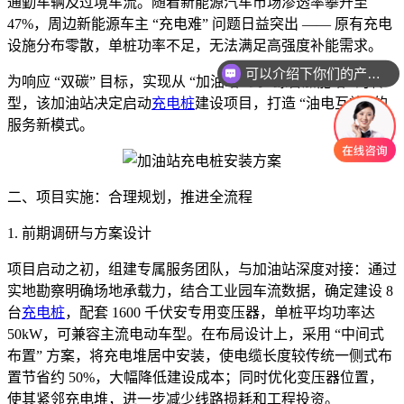
通勤车辆及过境车流。随着新能源汽车市场渗透率攀升至
47%，周边新能源车主 “充电难” 问题日益突出 —— 原有充电
设施分布零散，单桩功率不足，无法满足高强度补能需求。
可以介绍下你们的产品么
为响应 “双碳” 目标，实现从 “加油站” 到 “综合加能站” 的转
型，该加油站决定启动
充电桩
建设项目，打造 “油电互补” 的
服务新模式。
二、项目实施：合理规划，推进全流程
1. 前期调研与方案设计
项目启动之初，组建专属服务团队，与加油站深度对接：通过
实地勘察明确场地承载力，结合工业园车流数据，确定建设 8
台
充电桩
，配套 1600 千伏安专用变压器，单桩平均功率达
50kW，可兼容主流电动车型。在布局设计上，采用 “中间式
布置” 方案，将充电堆居中安装，使电缆长度较传统一侧式布
置节省约 50%，大幅降低建设成本；同时优化变压器位置，
使其紧邻充电堆，进一步减少线路损耗和工程投资。