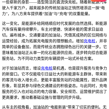
一些崭新的身影——造型简洁的直流快充桩。随着新能源汽车
驶入千家万户，越来越多的传统加油站正悄然增添这一抹“电
力”，为八方来车提供着“加油”与“充电”的双重能量。
这一变化，是能源补给网络顺应时代发展的自然选择。新能源
汽车保有量持续攀升，车主对便捷、快速补能的需求日益迫
切。遍布城乡、交通要道的加油站，凭借其成熟的区位网络与
运营经验，成为拓展充电服务的理想触点。增加
充电桩
，并非
简单的设备叠加，而是传统业态拥抱绿色出行的关键一步。它
意味着加油站正从单一的化石能源供应商，逐步转向综合能源
服务站，为不同动力类型的车辆提供一站式补给方案。
对于加油站而言，增设
充电桩
是机遇，也是提升服务与竞争力
的新窗口。它不仅能吸引日益壮大的新能源车主群体，带来新
的客流与收入增长点，更能丰富服务站的功能属性，提升品牌
形象，彰显其参与绿色交通建设的积极姿态。与此同时，充电
服务的引入也对站点的电力容量、安全规范、运营维护提出了
更高要求，推动着基础设施与管理的同步升级。
从车主的视角看，加油站的“电能新装”带来了切实的便利。无