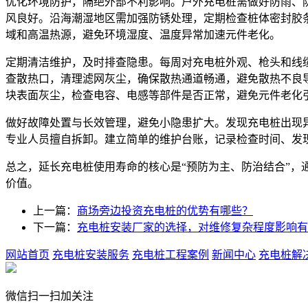
优化环境防护，隔绝外部不利影响。户外充电桩需做好防雨、
风良好。沿海潮湿地区需加强防锈处理，定期检查桩体密封胶
域和高温热源，避免环境湿度、温度异常加速元件老化。
定期清洁维护，及时排查隐患。每周对充电桩外观、枪头和线
查散热口，清理滤网灰尘，确保散热通道畅通，避免散热不良
块表面灰尘，检查电容、电感等部件是否正常，避免元件老化
做好故障处置与长效管理，避免小隐患扩大。发现充电桩出现
专业人员擅自拆卸。建立简单的维护台账，记录检查时间、发
总之，延长充电桩使用寿命的核心是“预防为主、防治结合”
价值。
上一篇：
商场旁边投资充电桩的优势有哪些？
下一篇：
充电桩安装厂家的选择，对维修复杂程度影响有
网站首页
充电桩安装服务
充电桩工程案例
新闻中心
充电桩解
微信扫一扫加关注