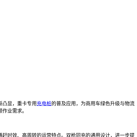
渐凸显，重卡专用
充电桩
的普及应用，为商用车绿色升级与物流
频作业需求。
辆赶时效、高周转的运营特点。双枪同充的通用设计，进一步提