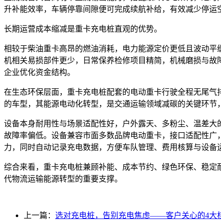
升补能效率，车辆停靠间隙便可完成续航补给，有效减少停运
长期运营成本缩减是重卡充电桩直观的优势。
相较于柴油重卡高昂的燃油消耗，电力能源定价更低且波动平
机相关易损部件更少，日常保养检修项目精简，机械磨损与故
企业优化资金结构。
在生态环保层面，重卡充电桩配套的电动重卡行驶全程无尾气
的车型，其能源电动化转型，是交通运输领域减碳的关键环节
设备本身耐用性与场景适配性好，户外露天、多粉尘、温差大
故障率偏低。设备兼容市面多数品牌电动重卡，接口适配性广
力，同时自动记录充电数据，方便车队管理、费用核算与设备
综合来看，重卡充电桩兼顾补能、成本节约、绿色环保、稳定
代物流运输能源转型的重要支撑。
上一篇：
选对充电桩，告别充电焦虑——客户关心的4大