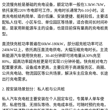
交流慢充桩是基础的充电设备，额定功率一般在3.3kW-7kW，
依托家用220V市电即可工作，充电时长通常为6-10小时。这
类充电桩结构简单、造价低廉、安装便捷、能耗较低，主要适
配私人住宅、小区车位、单位园区等场景，适合夜间长时间补
能，是家用新能源车主的设备，也是目前保有量高的充电桩类
型。
直流快充桩功率普遍在60kW-180kW，部分超充桩功率可达
240kW以上，依托高压直流电供电，大幅压缩充电时长。主流
新能源汽车使用快充桩，30-40分钟即可将电量从30%充至
80%，超高功率超充桩更是可实现15分钟补能。快充桩对电力
配置要求高、设备成本更高，主要应用于高速服务区、商圈、
公共充电站、物流园区等公共场景，解决车主应急充电、长途
出行充电需求。
2. 按安装场景划分：私人桩与公共桩
私人汽车充电桩主要安装在个人固定车位，专属单人单车使
用，私密性强、无排队等待、充电成本低，可随时预约充电，