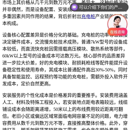
可以介绍下你们的产品么
市场上其价格从几千元到数万元不等，差异大。这种价格波动
并非偶然，而是设备配置、安装成本、运营环境及政策调控等
你们是怎么收费的呢
多重因素共同作用的结果，背后折射出
充电桩
产业链的复杂成
本构成。
设备核心配置差异是价格分化的基础。充电桩的功率等级直接
决定硬件成本，交流慢充桩技术成熟，普通7kW型号的设备成
本较低，而直流快充桩因需搭载高压模块、散热系统等部件，
60kW以上型号的设备成本可达数万元。核心部件的品质差异
进一步拉大价差，好的充电模块、耐损耗枪线等配件能提升设
备稳定性和使用寿命，其成本比普通配件高出30%-50%，同时
具备智能监控、远程预约等功能的充电桩，需额外投入软件开
发成本，定价自然更高。
安装服务的个性化成本是价格差异的重要推手。安装费用涵盖
人工、材料及特殊工程投入，若安装地点距电表箱较远，线缆
铺设成本会随距离递增，50米以上的布线费用较近距离可翻
倍。老旧小区或偏远区域常面临电网容量不足的问题，电力增
容费用从数千元到数万元不等，直接推高整体价格。此外，穿