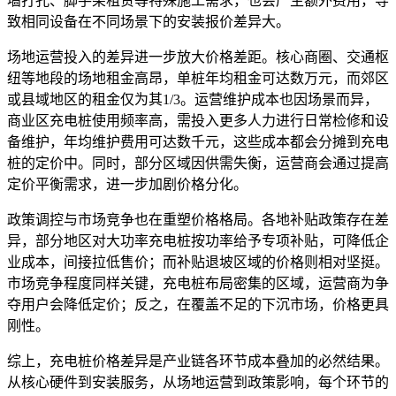
墙打孔、脚手架租赁等特殊施工需求，也会产生额外费用，导
致相同设备在不同场景下的安装报价差异大。
场地运营投入的差异进一步放大价格差距。核心商圈、交通枢
纽等地段的场地租金高昂，单桩年均租金可达数万元，而郊区
或县域地区的租金仅为其1/3。运营维护成本也因场景而异，
商业区充电桩使用频率高，需投入更多人力进行日常检修和设
备维护，年均维护费用可达数千元，这些成本都会分摊到充电
桩的定价中。同时，部分区域因供需失衡，运营商会通过提高
定价平衡需求，进一步加剧价格分化。
政策调控与市场竞争也在重塑价格格局。各地补贴政策存在差
异，部分地区对大功率充电桩按功率给予专项补贴，可降低企
业成本，间接拉低售价；而补贴退坡区域的价格则相对坚挺。
市场竞争程度同样关键，充电桩布局密集的区域，运营商为争
夺用户会降低定价；反之，在覆盖不足的下沉市场，价格更具
刚性。
综上，充电桩价格差异是产业链各环节成本叠加的必然结果。
从核心硬件到安装服务，从场地运营到政策影响，每个环节的