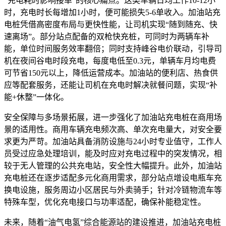
“充电耗时影响接单”的核心痛点。这类车辆日均工作10-12小
时，充电时长每增加1小时，便可能损失5-6单收入。加油站充
电桩凭借高密度布局与更快性能，让司机实现“随到随充、快
速离场”。部分站点配备的双枪快充桩，可同时为两辆车补
能，单位时间服务效率翻倍；同时支持峰谷电价联动，引导司
机在夜间谷电时段充电，每度电低至0.3元，单辆车月均电费
可节省150元以上，降低运营成本。加油站的便利店、热食供
应等配套服务，还能让司机在充电时解决就餐问题，实现“补
能+休整”一体化。
安全保障与多场景拓展，进一步强化了加油站充电桩在商用场
景的适用性。商用车辆充电频次高、单次充电量大，对安全要
求更为严苛。加油站具备消防设施与24小时专业值守，工作人
员受过应急处理培训，能及时应对充电过程中的突发情况，相
较于无人管理的公共充电站，安全性大幅提升。此外，加油站
充电桩还在逐步适配多元化商用需求，部分站点增设电瓶车充
换电设施，服务周边小区居民与外卖骑手；针对冷链物流车等
特殊车型，优化充电接口与功率适配，确保补能稳定性。
未来，随着“油气电氢”综合能源站的建设推进，加油站充电桩