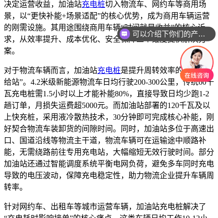
决定运营收益，加油站
充电桩
切入物流车、网约车等商用场
景，以“更快补能+场景适配”的核心优势，成为商用车辆运营
的刚需设施。其用途围绕商用车辆“时间就是收益”的核心诉
可以介绍下你们的产品么
求，从效率提升、成本优化、安全保障三个维度提供解决方
案。
对于物流车辆而言，加油站
充电桩
是提升周转效率的“中途补
给站”。4.2米级新能源物流车日均行驶200-300公里，传统60千
瓦充电桩需1.5小时以上才能补能80%，直接导致日均少跑1-2
趟订单，月损失运费超5000元。而加油站部署的120千瓦及以
上快充桩，采用液冷散热技术，30分钟即可完成核心补能，刚
好契合物流车装卸货的间隙时间。同时，加油站多位于高速出
口、国道沿线等物流主干道，物流车辆可在运输途中顺路补
能，无需绕路前往专用充电站，大幅缩短无效行驶时间。部分
加油站还通过智能调度系统平衡电网负荷，避免多车同时充电
导致的电压波动，保障充电稳定性，助力物流企业提升车辆周
转率。
针对网约车、出租车等城市运营车辆，加油站充电桩解决了