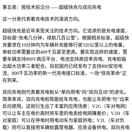
第五类：按技术前沿分——超级快充与双向充电
这一分类代表着充电技术的演进方向。
超级快充是近年来受关注的技术方向。它追求的是充电速度，
目标是“充电几分钟，续航几百公里”。根据相关标准，超级快
充要求在10分钟内为车辆补充能够行驶320公里以上的电量，
单桩功率需要达到400千瓦甚至更高。要实现这样的速度，需
要车辆支持800V高压平台、电池支持高倍率充电、充电桩输
出超大功率三者配合。目前国内已经发布了支持800安培电
流、800千瓦功率的新一代充电接口标准，一场“快充革命”正
在到来。
双向充电则代表着充电桩从“单向用电”向“双向互动”的进化。
简单来说，双向充电桩既能给车充电，也能让车把电“吐”出来
反向使用。这就衍生出了丰富的应用场景：V2G（车对电网）
可以让车主在电价高时将车里的电卖给电网赚差价；V2H（车
对家庭）可以在停电时用电动车为家庭供电；V2L（车对负
载）则可以直接用车辆给露营电器、应急设备供电。双向充电