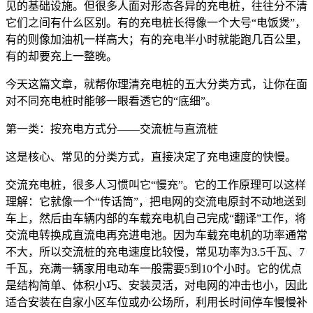
见的基础设施。但很多人面对形态各异的充电桩，往往分不清
它们之间有什么区别。有的充电桩长得像一个大号“电饭煲”，
有的则像加油机一样高大；有的充电半小时就能跑几百公里，
有的却要充上一整晚。
今天这篇文章，就帮你理清充电桩的五大分类方式，让你在面
对不同充电桩时能够一眼看透它的“底细”。
第一类：按充电方式分——交流桩与直流桩
这是核心、常见的分类方式，直接决定了充电速度的快慢。
交流充电桩，很多人习惯叫它“慢充”。它的工作原理可以这样
理解：它就像一个“传话筒”，把电网的交流电原封不动地送到
车上，然后由车辆内部的车载充电机自己完成“翻译”工作，将
交流电转换成直流电再充进电池。因为车载充电机的功率通常
不大，所以交流桩的充电速度比较慢，常见功率为3.5千瓦、7
千瓦，充满一辆家用电动车一般需要5到10个小时。它的优点
是结构简单、体积小巧、安装灵活，对电网的冲击也小，因此
适合安装在自家小区车位或办公场所，利用长时间停车慢慢补