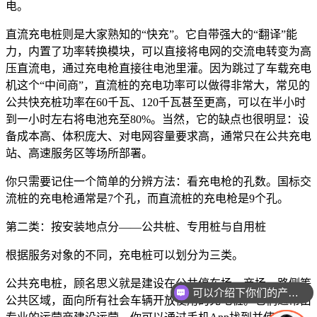
电。
直流充电桩则是大家熟知的“快充”。它自带强大的“翻译”能
力，内置了功率转换模块，可以直接将电网的交流电转变为高
压直流电，通过充电枪直接往电池里灌。因为跳过了车载充电
机这个“中间商”，直流桩的充电功率可以做得非常大，常见的
公共快充桩功率在60千瓦、120千瓦甚至更高，可以在半小时
到一小时左右将电池充至80%。当然，它的缺点也很明显：设
备成本高、体积庞大、对电网容量要求高，通常只在公共充电
站、高速服务区等场所部署。
你只需要记住一个简单的分辨方法：看充电枪的孔数。国标交
流桩的充电枪通常是7个孔，而直流桩的充电枪是9个孔。
第二类：按安装地点分——公共桩、专用桩与自用桩
根据服务对象的不同，充电桩可以划分为三类。
公共充电桩，顾名思义就是建设在公共停车场、商场、路侧等
可以介绍下你们的产品么
公共区域，面向所有社会车辆开放使用的充电桩。它们通常由