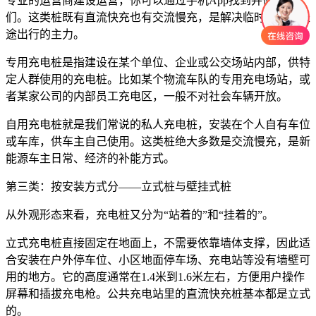
专业的运营商建设运营，你可以通过手机App找到并使用它
们。这类桩既有直流快充也有交流慢充，是解决临时补能和长
途出行的主力。
专用充电桩是指建设在某个单位、企业或公交场站内部，供特
定人群使用的充电桩。比如某个物流车队的专用充电场站，或
者某家公司的内部员工充电区，一般不对社会车辆开放。
自用充电桩就是我们常说的私人充电桩，安装在个人自有车位
或车库，供车主自己使用。这类桩绝大多数是交流慢充，是新
能源车主日常、经济的补能方式。
第三类：按安装方式分——立式桩与壁挂式桩
从外观形态来看，充电桩又分为“站着的”和“挂着的”。
立式充电桩直接固定在地面上，不需要依靠墙体支撑，因此适
合安装在户外停车位、小区地面停车场、充电站等没有墙壁可
用的地方。它的高度通常在1.4米到1.6米左右，方便用户操作
屏幕和插拔充电枪。公共充电站里的直流快充桩基本都是立式
的。