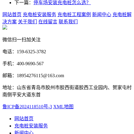
下一篇：
停车场安装充电桩怎么选？
网站首页
充电桩安装服务
充电桩工程案例
新闻中心
充电桩解
决方案
关于我们
在线留言
联系我们
微信扫一扫加关注
电话：159-6325-3782
手机：400-9690-567
邮箱：18954276115@163.com
地址：山东省青岛市胶州市胶西街道胶西工业园内、贺家屯村
南侧平安大道东首
鲁ICP备2024118510号-3
XML地图
网站首页
充电桩安装服务
新闻中心