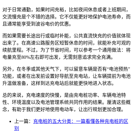
对于日常通勤，如果时间充裕，比如夜间休息或者上班期间，
交流慢充是个不错的选择。它不仅能更好地保护电池寿命，而
且通常能享受到波谷电价的优惠。
而如果需要长途出行或临时补能，公共直流快充的价值就体现
出来了。在高速公路服务区短暂休息的时间，就能补充可观的
续航里程。不过，为了节省时间，可以参考一个通用做法：将
电量充至80%左右即可出发，无需刻意追求完全充满。
另外，在冬季或其他天气下，可以留意车辆是否有“电池预热”
功能，或者在出发前设置好导航至充电站，让车辆提前为电池
升温做准备，这样到达充电站后就能更快地进入状态。
总的来说，充电速度的快慢，是由充电桩功率、车辆电池特
性、环境温度以及电池管理系统共同作用的结果。厘清这些概
念，有助于我们更好地使用电动车，让出行规划更加合理。
上一篇：
充电桩的五大分类：一篇看懂各种充电桩的区
别