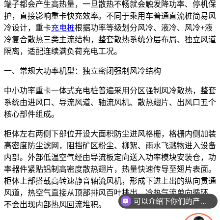
端子都会产生高热量，一旦散热不畅就会触发降功率、停机保
护，直接影响重卡快充效率。不同于乘用车普通直流桩简易风
冷设计，重卡
充电桩
根据功率等级划分风冷、液冷、风冷+液
冷复合散热三类主流结构，整套散热系统分层布局、独立风道
隔离，适配连续满负荷充电工况。
一、常规大功率机型：独立密闭强制风冷结构
中小功率重卡一体式充电桩普遍采用分区强制风冷散热，整套
系统由进风口、导流风道、轴流风机、散热翅片、出风口五个
核心部件组成。
柜体左右两侧下部位开设大面积防尘进风格栅，格栅内侧加装
高密度防尘滤网，阻挡矿区粉尘、柳絮、雨水飞溅物进入设备
内部。外部低温空气经由导流板定向送入功率模块安装仓，功
率器件紧贴铝制高密度散热翅片，热量快速传导至翅片表面。
柜体上部搭载高转速静音轴流风机，形成下进上出的纵向贯通
风道，热空气直接从顶部排风百叶排出，冷热气流单向循环，
可以介绍下你们的产品么
不会出现内部热风回流堆积。