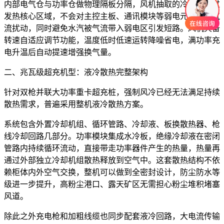
内部电气仓与功率仓做物理隔板分隔，风机抽取的冷风只经过
发热核心区域，不会对主控主板、通讯模块等弱电元件造成气
流扰动，同时避免水汽被气流带入弱电区引发短路。风机具备
转速自适应调节功能，温度低时低速运转降噪省电，满功率充
电升温后自动提速增强换气量。
二、兆瓦级超充机型：液冷散热完整架构
针对双枪并联大功率重卡超充桩，强制风冷已经无法满足持续
散热需求，普遍采用整机液冷散热方案。
系统包含外置冷却机组、循环管路、冷却液、板换散热器、枪
线冷却回路几部分。功率模块集成水冷板，绝缘冷却液在密闭
管路内持续循环流动，直接带走功率器件产生的热量，热量再
通过外部独立冷却机组散热释放到空气中。这套散热结构不依
赖柜体内外空气交换，整机可以做到全密封设计，防尘防水等
级进一步提升，高粉尘港口、露天矿区无需担心粉尘堆积堵塞
风道。
除此之外充电枪和加粗线缆也同步配套液冷回路，大电流传输