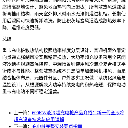
功率仓内壁加装隔热棉，阻隔阳光直射柜体带来的辐射热；底
座抬高离地设计，避免地面热气向上聚拢；所有散热风道都做
折弯挡雨结构，雨天室外排风时雨水无法倒灌进机柜。长期使
用后滤网可快速拆卸清洗，防止积灰堵塞风道造成散热效率下
降，运维难度更低。
总结
重卡充电桩散热结构按照功率梯度分层设计，普通机型依靠定
向贯通式强制风冷实现稳定换热，大功率超充设备采用全密闭
液冷结构规避高温降容，中端场景则使用风冷液冷复合模式平
衡成本与性能。整套散热系统不只是简单加装风机排风，而是
结合柜体布局、元器件分区、户外恶劣工况做了系统化风道与
温控设计，从根源解决大功率持续充电的积热难题，保障电动
重卡充电站不间断稳定运营。
上一篇：
600KW液冷超充电桩产品介绍：新一代全液冷
超充设备技术与应用详解
下一篇：
充电桩完整安装要点指南