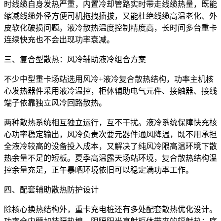
时线缆自身发热严重，内置冷却管路实时带走线缆热量，既能
缩减线缆外径方便司机拖拽插拔，又能杜绝线缆高温老化、外
皮软化破损问题。液冷散热温度控制精度高，长时间多台重卡
连续快充也不会出现功率衰减。
三、复合型散热：风冷辅助液冷组合方案
不少中型重卡场站选用风冷+液冷复合散热结构，功率主机核
心发热器件采用液冷温控，柜体辅助电气元件、接触器、接线
端子依靠独立风冷回路散热。
两种散热系统相互独立运行，互不干扰。液冷系统保障快充核
心功率稳定输出，风冷负责次要元器件通风降温，既不用承担
全液冷较高的设备投入成本，又解决了纯风冷限高温环境下散
热余量不足的短板。夏季高温露天场站环境，复合散热结构温
控余量充足，正午暴晒环境依旧可以稳定满功率工作。
四、配套辅助散热防护设计
除核心换热结构外，重卡充电桩还有多处配套散热优化设计。