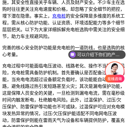
施，其安全性直接关乎车辆、人员及财产安全。不少车主在选
购时往往更关注充电速度和价格，却忽略了安全细节的把控，
埋下潜在隐患。事实上，
充电桩
的安全保障是多维度的系统工
程，需从核心防护功能、认证资质、环境适配能力等多个细节
层层把关。以下为大家详细拆解充电桩选购中需关注的安全细
节，助力车主规避风险。
完善的核心安全防护功能是充电桩的一道防线，也是选购的核
可以介绍下你们的产品么
心考量。
充电过程中可能面临电压波动、线路老化、操作不当等多种风
险，充电桩需具备防护机制。首先要确认是否配备过载保护功
能，当充电电流超过设备额定负载时，该功能能自动切断电
路，避免线路过热引发短路甚至火灾；其次是漏电保护功能，
这是保障人员安全的关键，一旦检测到漏电电流，需在毫秒级
时间内触发断电，杜绝触电风险。此外，过温保护、过压/欠
压保护、防雷保护等功能也不可或缺，过温保护可应对充电模
块发热异常的情况，过压/欠压保护能适配不同电网电压波
动，防雷保护则能在雷雨天气为设备和车辆提供防护，覆盖充