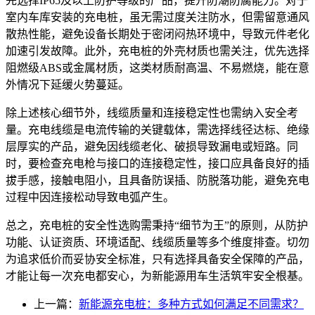
先选择IP65及以上防护等级的产品，提升防潮防腐能力。对于
室内车库安装的充电桩，虽无需过度关注防水，但需留意通风
散热性能，避免设备长期处于密闭闷热环境中，导致元件老化
加速引发故障。此外，充电桩的外壳材质也需关注，优先选择
阻燃级ABS或金属材质，这类材质耐高温、不易燃烧，能在意
外情况下延缓火势蔓延。
除上述核心细节外，线缆质量和连接稳定性也需纳入安全考
量。充电线缆是电流传输的关键载体，需选择线径达标、绝缘
层厚实的产品，避免因线缆老化、破损导致漏电或短路。同
时，要检查充电枪与接口的连接稳定性，接口应具备良好的插
拔手感，接触电阻小，且具备防误插、防脱落功能，避免充电
过程中因连接松动导致电弧产生。
总之，充电桩的安全性选购需秉持“细节为王”的原则，从防护
功能、认证资质、环境适配、线缆质量等多个维度排查。切勿
为追求低价而妥协安全标准，只有选择具备安全保障的产品，
才能让每一次充电都安心，为新能源用车生活筑牢安全根基。
上一篇：
新能源充电桩：多种方式如何满足不同需求？