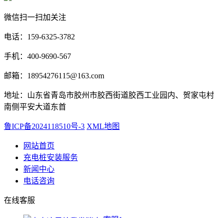
微信扫一扫加关注
电话：159-6325-3782
手机：400-9690-567
邮箱：18954276115@163.com
地址：山东省青岛市胶州市胶西街道胶西工业园内、贺家屯村
南侧平安大道东首
鲁ICP备2024118510号-3
XML地图
网站首页
充电桩安装服务
新闻中心
电话咨询
在线客服