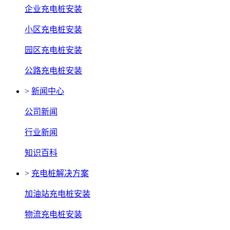
企业充电桩安装
小区充电桩安装
园区充电桩安装
公路充电桩安装
>
新闻中心
公司新闻
行业新闻
知识百科
>
充电桩解决方案
加油站充电桩安装
物流充电桩安装