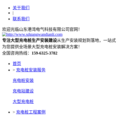
关于我们
|
联系我们
欢迎光临山东港湾电气科技有限公司官网！
专注大型充电桩生产安装建设
从生产安装规划到落地，一站式
为您提供全场景大型充电桩安装解决方案！
全国咨询热线：
159-6325-3782
首页
>
充电桩安装服务
充电桩安装
充电站建设
大型充电桩
>
充电桩工程案例