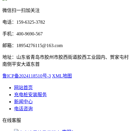
微信扫一扫加关注
电话：159-6325-3782
手机：400-9690-567
邮箱：18954276115@163.com
地址：山东省青岛市胶州市胶西街道胶西工业园内、贺家屯村
南侧平安大道东首
鲁ICP备2024118510号-3
XML地图
网站首页
充电桩安装服务
新闻中心
电话咨询
在线客服