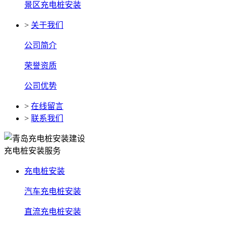
景区充电桩安装
>
关于我们
公司简介
荣誉资质
公司优势
>
在线留言
>
联系我们
充电桩安装服务
充电桩安装
汽车充电桩安装
直流充电桩安装