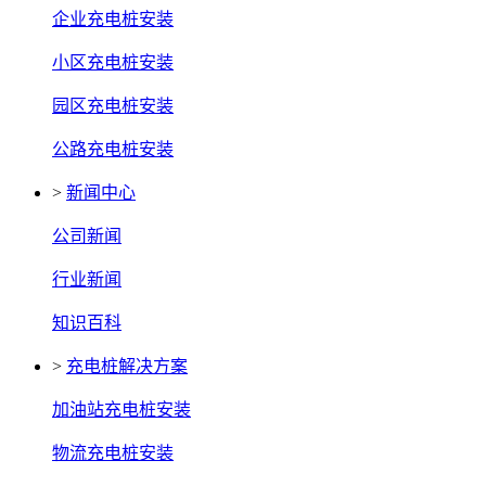
企业充电桩安装
小区充电桩安装
园区充电桩安装
公路充电桩安装
>
新闻中心
公司新闻
行业新闻
知识百科
>
充电桩解决方案
加油站充电桩安装
物流充电桩安装