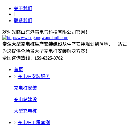
关于我们
|
联系我们
欢迎光临山东港湾电气科技有限公司官网！
专注大型充电桩生产安装建设
从生产安装规划到落地，一站式
为您提供全场景大型充电桩安装解决方案！
全国咨询热线：
159-6325-3782
首页
>
充电桩安装服务
充电桩安装
充电站建设
大型充电桩
>
充电桩工程案例